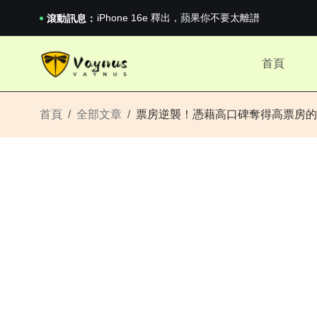
《巔峰守衛 Highguard》正式上線，官...
iPhone 16e 釋出，蘋果你不要太離譜
滾動訊息：
2026澳網男單收官：全滿貫對上全滿亞，德約...
《巔峰守衛 Highguard》正式上線，官...
首頁
iPhone 16e 釋出，蘋果你不要太離譜
首頁
全部文章
票房逆襲！憑藉高口碑奪得高票房的