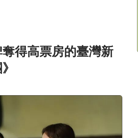
碑奪得高票房的臺灣新
團》