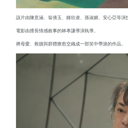
該片由陳意涵、翁倩玉、鍾欣凌、孫淑媚、安心亞等演
電影由擅長情感敘事的林孝謙導演執導。
將母愛、救贖與群體療愈交織成一部笑中帶淚的作品。