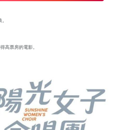
跌。
奪得高票房的電影。