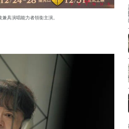
技兼具演唱能力者領銜主演。