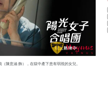
貞（陳意涵 飾），在獄中產下患有弱視的女兒。