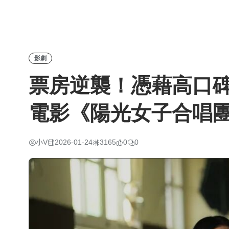
影劇
票房逆襲！憑藉高口
電影《陽光女子合唱
小V
2026-01-24
3165
0
0