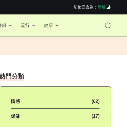
切換語言為：
簡體
賺錢
流行
健康
熱門分類
情感
(62)
保健
(17)