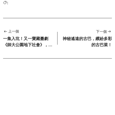
:
上一個
下一個
一集入坑！又一寶藏臺劇
神秘遙遠的古巴，繽紛多彩
《師大公園地下社會》，清
的古巴菜！
一色的文藝氣質的演員陣
容！