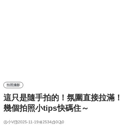
拍照攝影
這只是隨手拍的！氛圍直接拉滿！
幾個拍照小tips快碼住～
小V
2025-11-19
2534
0
0