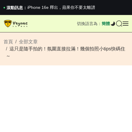
《巔峰守衛 Highguard》正式上線，官...
iPhone 16e 釋出，蘋果你不要太離譜
滾動訊息：
2026澳網男單收官：全滿貫對上全滿亞，德約...
《巔峰守衛 Highguard》正式上線，官...
切換語言為：
簡體
iPhone 16e 釋出，蘋果你不要太離譜
首頁
全部文章
這只是隨手拍的！氛圍直接拉滿！幾個拍照小tips快碼住
～