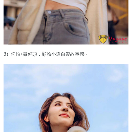
3）仰拍+微仰頭，顯臉小還自帶故事感~