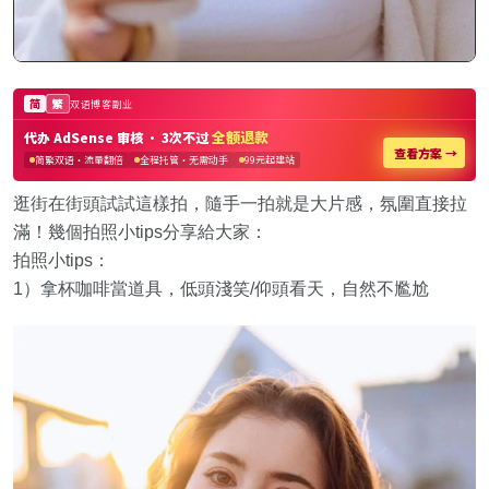
逛街在街頭試試這樣拍，隨手一拍就是大片感，氛圍直接拉
滿！幾個拍照小tips分享給大家：
拍照小tips：
1）拿杯咖啡當道具，低頭淺笑/仰頭看天，自然不尷尬