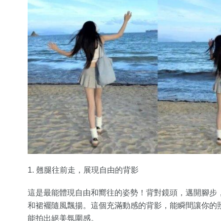
1. 翹腿往前走，展現自由的背影
這是最能體現自由和嚮往的姿勢！背對鏡頭，邁開腳步
和裙襬隨風飄揚。這個充滿動感的背影，能瞬間讓你的
能拍出絕美氛圍感。