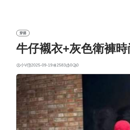
穿搭
牛仔襯衣+灰色衛褲時
小V
2025-09-19
2583
0
0