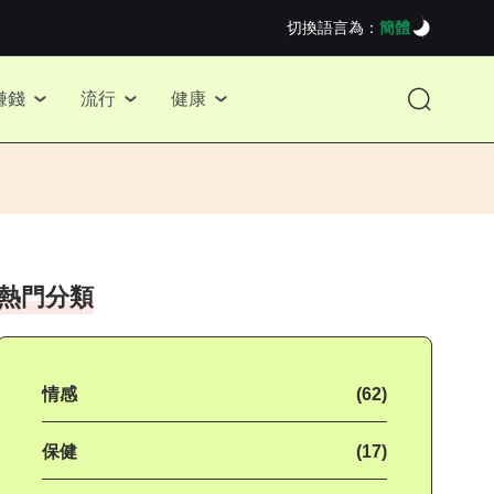
切換語言為：
簡體
賺錢
流行
健康
熱門分類
情感
(62)
保健
(17)