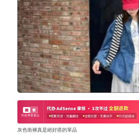
灰色衛褲真是絕好搭的單品