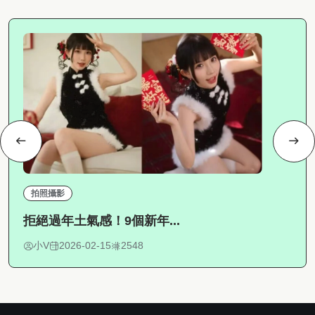
拍照攝影
拒絕過年土氣感！9個新年...
小V
2026-02-15
2548