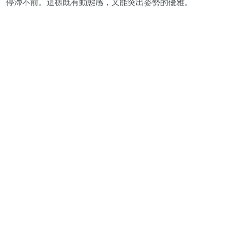
停滯不前。這樣既有動態感，又能突出姿勢的優雅。