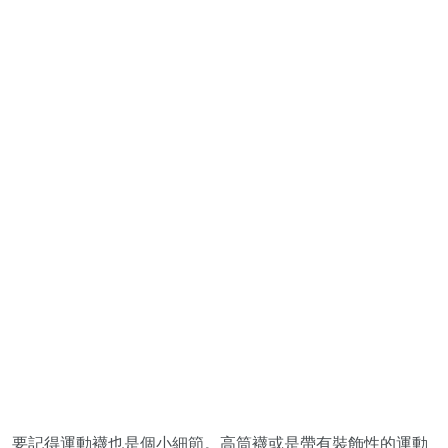
要記得運動襪也是個小細節。高筒襪或是帶有裝飾性的運動