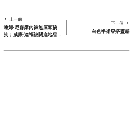
上一個
下一個
連姆·尼森露內褲無厘頭搞
白色半裙穿搭靈感
笑；威廉·達福被關進地窖...