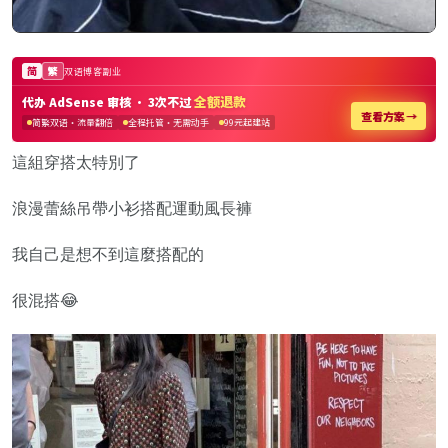
這組穿搭太特別了
浪漫蕾絲吊帶小衫搭配運動風長褲
我自己是想不到這麼搭配的
很混搭😂