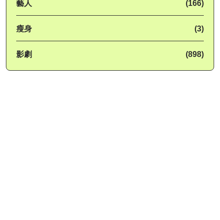
藝人
(166)
瘦身
(3)
影劇
(898)