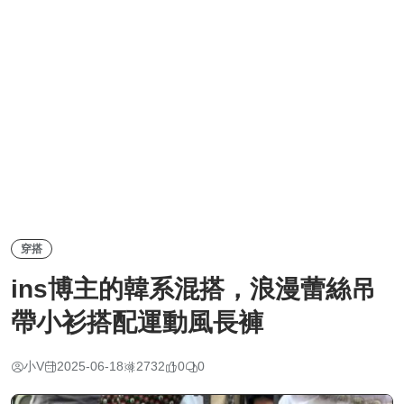
穿搭
ins博主的韓系混搭，浪漫蕾絲吊
帶小衫搭配運動風長褲
小V
2025-06-18
2732
0
0