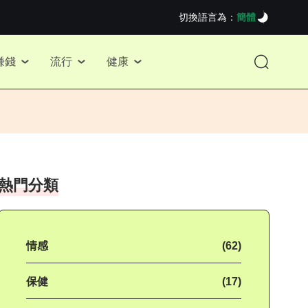
切換語言為：
簡體
賺錢
流行
健康
熱門分類
情感
(62)
保健
(17)