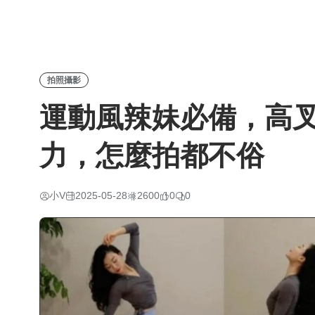
拍照攝影
運動風辣妹必備，高叉
力，怎麼拍都不俗
小V
2025-05-28
2600
0
0