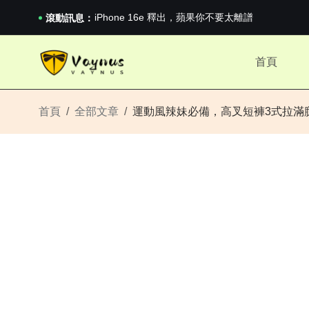
iPhone 16e 釋出，蘋果你不要太離譜
滾動訊息：
2026澳網男單收官：全滿貫對上全滿亞，德約...
《巔峰守衛 Highguard》正式上線，官...
iPhone 16e 釋出，蘋果你不要太離譜
首頁
首頁
全部文章
運動風辣妹必備，高叉短褲3式拉滿