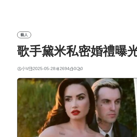
藝人
歌手黛米私密婚禮曝
小V
2025-05-28
2694
0
0