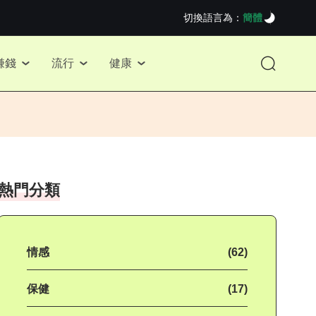
切換語言為：
簡體
賺錢
流行
健康
熱門分類
情感
(62)
保健
(17)