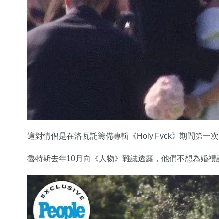
這對情侶是在洛瓦託籌備專輯《Holy Fvck》期間第
魯特斯去年10月向《人物》雜誌透露，他們不想為婚禮