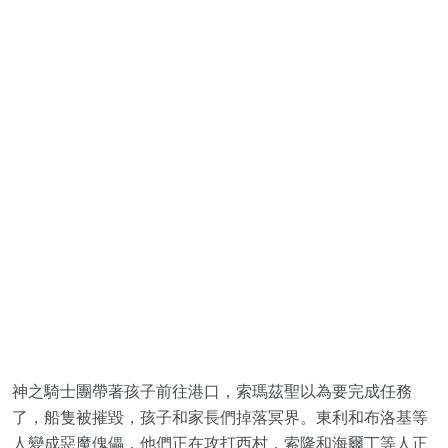
神之騎士團帶著孩子前往港口，索瑪茲聖以為要完成任務
了，船隻被摧毀，孩子和家長們掉落冥界。東利和布洛基等
人變成惡魔傀儡，他們正在攻打西村，索隆和海爾丁等人正