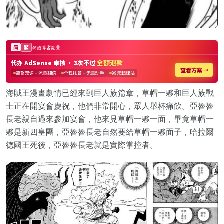
海賊王漫畫劇情已經來到巨人族篇章，草帽一夥和巨人族戰
士正在開宴會慶祝，他們非常開心，眾人舉杯痛飲。亞魯魯
長老親自過來參加宴會，他來見草帽一夥一面，畢竟草帽一
夥是新四皇團，亞魯魯長老自然要給草帽一夥面子，哈拉爾
德國王死後，亞魯魯長老就是實際掌控者。