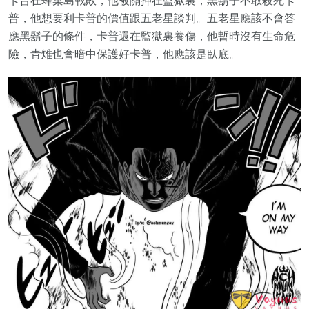
卡普在蜂巢島戰敗，他被關押在監獄裏，黑鬍子不敢殺死卡
普，他想要利卡普的價值跟五老星談判。五老星應該不會答
應黑鬍子的條件，卡普還在監獄裏養傷，他暫時沒有生命危
險，青雉也會暗中保護好卡普，他應該是臥底。