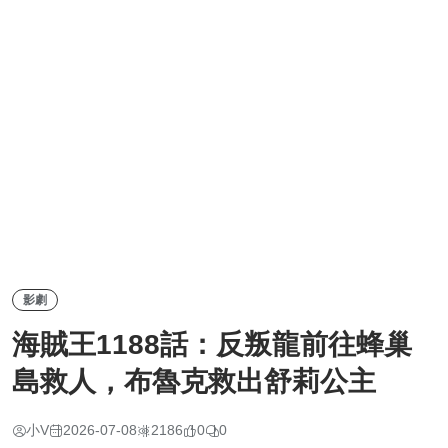
影劇
海賊王1188話：反叛龍前往蜂巢
島救人，布魯克救出舒莉公主
小V
2026-07-08
2186
0
0