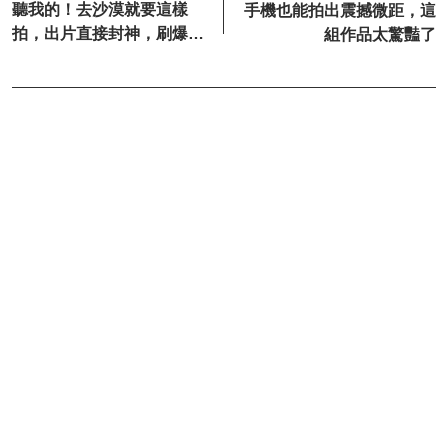
聽我的！去沙漠就要這樣
手機也能拍出震撼微距，這
拍，出片直接封神，刷爆朋
組作品太驚豔了
友圈全是問教程的！