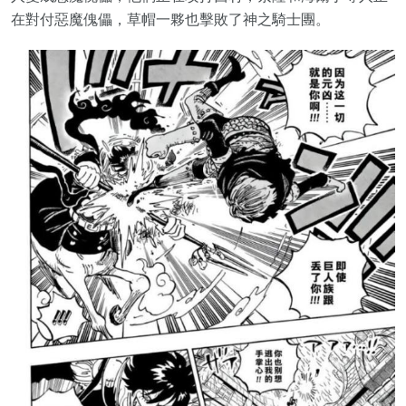
在對付惡魔傀儡，草帽一夥也擊敗了神之騎士團。