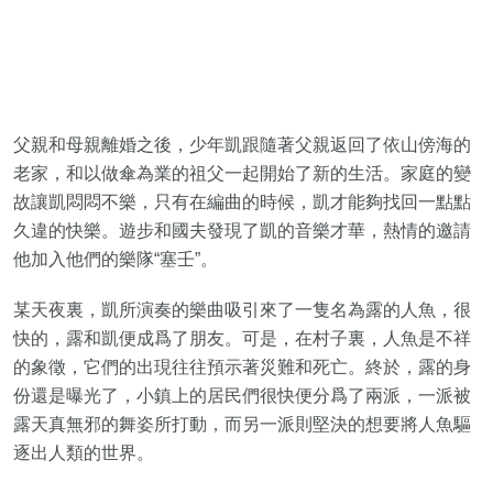
父親和母親離婚之後，少年凱跟隨著父親返回了依山傍海的
老家，和以做傘為業的祖父一起開始了新的生活。家庭的變
故讓凱悶悶不樂，只有在編曲的時候，凱才能夠找回一點點
久違的快樂。遊步和國夫發現了凱的音樂才華，熱情的邀請
他加入他們的樂隊“塞壬”。
某天夜裏，凱所演奏的樂曲吸引來了一隻名為露的人魚，很
快的，露和凱便成爲了朋友。可是，在村子裏，人魚是不祥
的象徵，它們的出現往往預示著災難和死亡。終於，露的身
份還是曝光了，小鎮上的居民們很快便分爲了兩派，一派被
露天真無邪的舞姿所打動，而另一派則堅決的想要將人魚驅
逐出人類的世界。