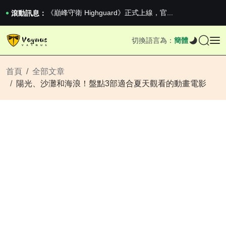
《巔峰守衛 Highguard》正式上線，官...
iPhone 16e 釋出，蘋果你不要太離譜
滾動訊息：
2026澳網男單收官：全滿貫對上全滿亞，德約...
《巔峰守衛 Highguard》正式上線，官...
切換語言為：
簡體
iPhone 16e 釋出，蘋果你不要太離譜
首頁
全部文章
陽光、沙灘和海浪！盤點3部適合夏天觀看的動畫電影