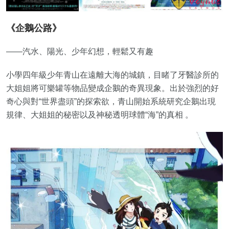
《企鵝公路》
——汽水、陽光、少年幻想，輕鬆又有趣
小學四年級少年‌青山‌在遠離大海的城鎮，目睹了牙醫診所的‌
大姐姐‌將可樂罐等物品變成‌企鵝‌的奇異現象。出於強烈的好
奇心與對“世界盡頭”的探索欲，青山開始系統研究企鵝出現
規律、大姐姐的秘密以及神秘透明球體“‌海‌”的真相 。‌‌