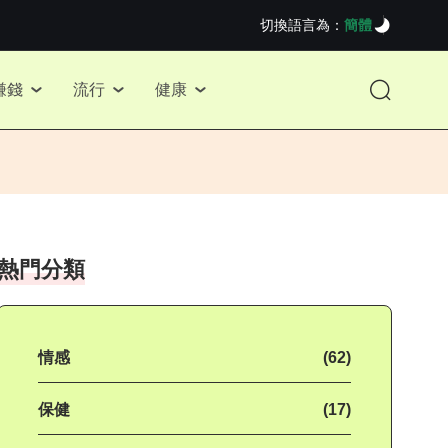
切換語言為：
簡體
賺錢
流行
健康
熱門分類
情感
(62)
保健
(17)