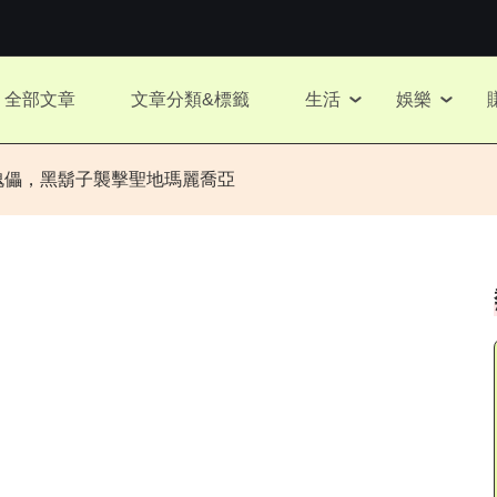
全部文章
文章分類&標籤
生活
娛樂
魔傀儡，黑鬍子襲擊聖地瑪麗喬亞