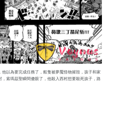
，他以為要完成任務了，船隻被夢魘怪物摧毀，孩子和家
村，索瑪茲聖瞬間傻眼了，他殺入西村想要殺死孩子，路