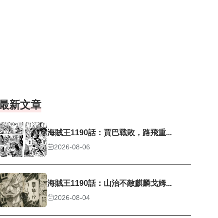
最新文章
海賊王1190話：賈巴戰敗，路飛重...
2026-08-06
海賊王1190話：山治不敵麒麟戈姆...
2026-08-04