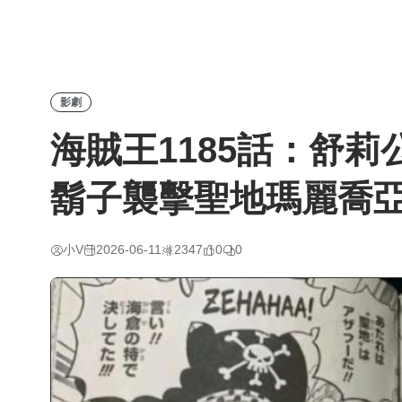
影劇
海賊王1185話：舒
鬍子襲擊聖地瑪麗喬
小V
2026-06-11
2347
0
0