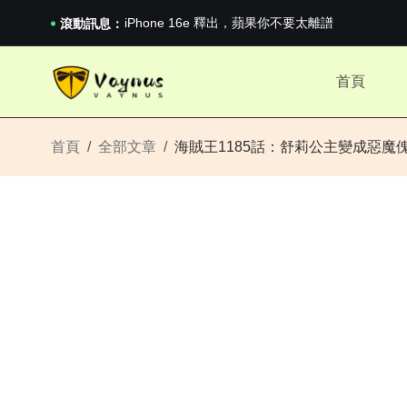
《巔峰守衛 Highguard》正式上線，官...
iPhone 16e 釋出，蘋果你不要太離譜
滾動訊息：
2026澳網男單收官：全滿貫對上全滿亞，德約...
《巔峰守衛 Highguard》正式上線，官...
首頁
iPhone 16e 釋出，蘋果你不要太離譜
首頁
全部文章
海賊王1185話：舒莉公主變成惡