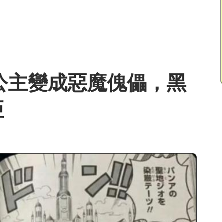
莉公主變成惡魔傀儡，黑
亞