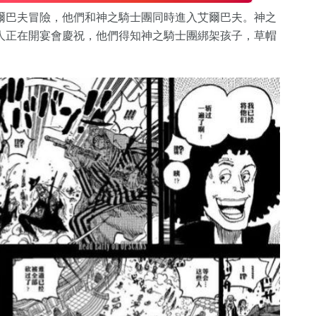
爾巴夫冒險，他們和神之騎士團同時進入艾爾巴夫。神之
人正在開宴會慶祝，他們得知神之騎士團綁架孩子，草帽