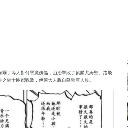
海爾丁等人對付惡魔傀儡，山治擊敗了麒麟戈姆聖。路飛
神之騎士團都戰敗，伊姆大人親自降臨巨人族。