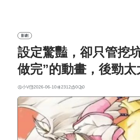
影劇
設定驚豔，卻只管挖坑
做完”的動畫，後勁太
小V
2026-06-10
2312
0
0