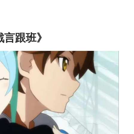
戲言跟班》