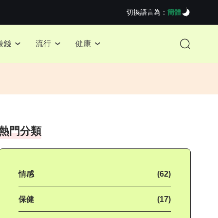
切換語言為：
簡體
賺錢
流行
健康
熱門分類
情感
(62)
保健
(17)