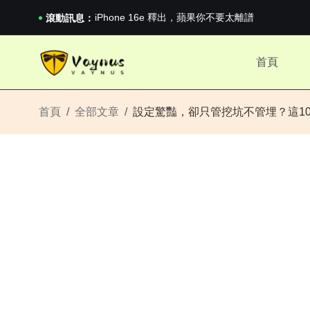
《巔峰守衛 Highguard》正式上線，官...
iPhone 16e 釋出，蘋果你不要太離譜
滾動訊息：
2026澳網男單收官：全滿貫對上全滿亞，德約...
《巔峰守衛 Highguard》正式上線，官...
首頁
iPhone 16e 釋出，蘋果你不要太離譜
首頁
全部文章
設定驚豔，卻只管挖坑不管埋？這10