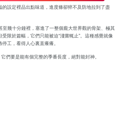
豔的設定裡品出點味道，進度條卻猝不及防地拉到了盡
時甚至幾十分鐘裡，塞進了一整個龐大世界觀的骨架、極其
受限於篇幅，它們只能被迫“淺嘗輒止”。這種感覺就像
佈停工，看得人心裏直癢癢。
作。它們要是能有個完整的季番長度，絕對能封神。