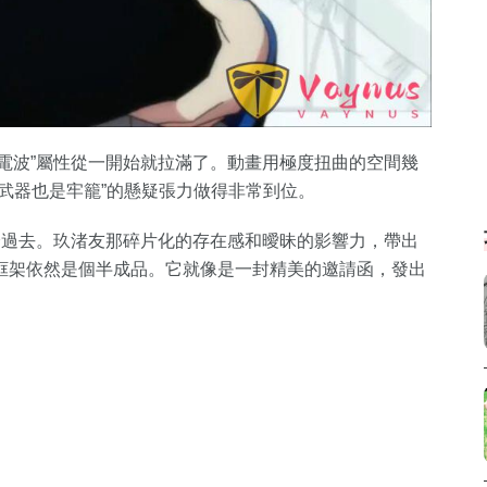
和“電波”屬性從一開始就拉滿了。動畫用極度扭曲的空間幾
武器也是牢籠”的懸疑張力做得非常到位。
跨過去。玖渚友那碎片化的存在感和曖昧的影響力，帶出
框架依然是個半成品。它就像是一封精美的邀請函，發出