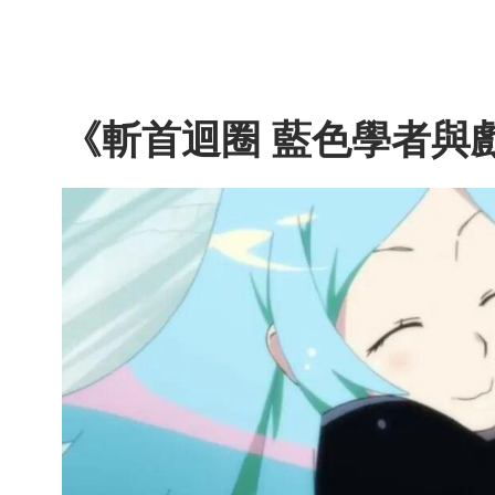
《斬首迴圈 藍色學者與