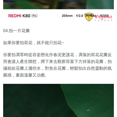
04.拍一片花瓣
如果你要拍荷花，就不能只拍花~
你要拍凋零時從容姿態化作春泥更護花，凋落的荷花花瓣反
而會讓人產生聯想，蹲下來去觀察荷葉下方掉落的花瓣，拍
攝前給花瓣上灑些水，對焦在花瓣，輕鬆拍出自然靈動的氛
圍感，畫面溫馨又治癒。