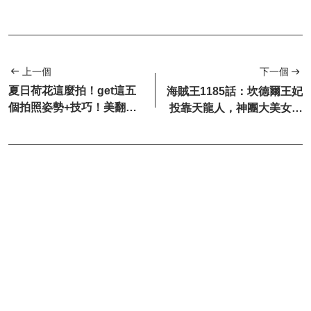
上一個
下一個
夏日荷花這麼拍！get這五
海賊王1185話：坎德爾王妃
個拍照姿勢+技巧！美翻朋
投靠天龍人，神團大美女登
友圈，秒變“花仙子”
場了