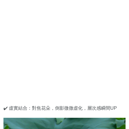
✔️ 虛實結合：對焦花朵，倒影微微虛化，層次感瞬間UP