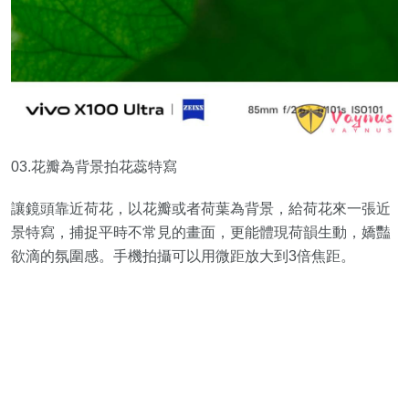
03.花瓣為背景拍花蕊特寫
讓鏡頭靠近荷花，以花瓣或者荷葉為背景，給荷花來一張近
景特寫，捕捉平時不常見的畫面，更能體現荷韻生動，嬌豔
欲滴的氛圍感。手機拍攝可以用微距放大到3倍焦距。