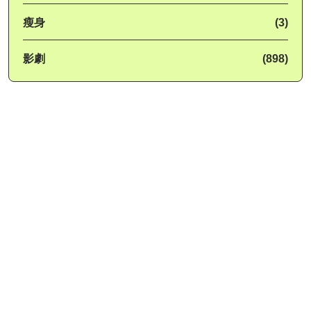
瘦身
(3)
影劇
(898)