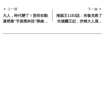
上一個
下一個
大人，時代變了！那些在動
海賊王1183話：布魯克救了
漫裡靠“手搓黑科技”降維打
坎德爾王妃，伊姆大人展示
擊的狠人
恐怖的戰力