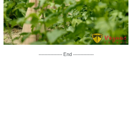
---------------- End --------------