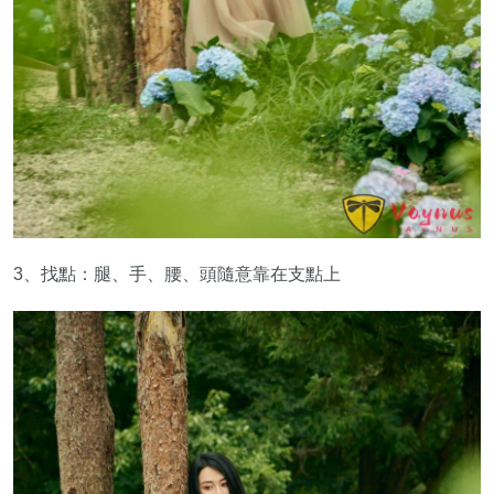
3、找點：腿、手、腰、頭隨意靠在支點上