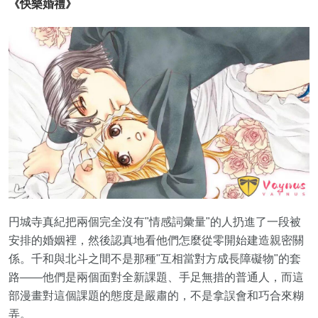
《快樂婚禮》
円城寺真紀把兩個完全沒有"情感詞彙量"的人扔進了一段被
安排的婚姻裡，然後認真地看他們怎麼從零開始建造親密關
係。千和與北斗之間不是那種"互相當對方成長障礙物"的套
路——他們是兩個面對全新課題、手足無措的普通人，而這
部漫畫對這個課題的態度是嚴肅的，不是拿誤會和巧合來糊
弄。