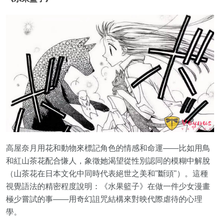
高屋奈月用花和動物來標記角色的情感和命運——比如用鳥
和紅山茶花配合慊人，象徵她渴望從性別認同的模糊中解脫
（山茶花在日本文化中同時代表絕世之美和"斷頭"）。這種
視覺語法的精密程度說明：《水果籃子》在做一件少女漫畫
極少嘗試的事——用奇幻詛咒結構來對映代際虐待的心理
學。