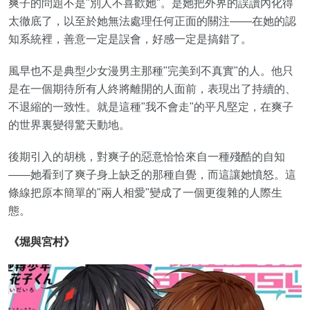
爽子的問題不是"別人不喜歡她"。是她把外界的誤讀內化得
太徹底了，以至於她無法處理任何正面的關注——在她的認
知系統裡，善意一定是誤會，好感一定是搞錯了。
風早也不是典型少女漫男主那種"完美到不真實"的人。他只
是在一個期待所有人終將離開的人面前，表現出了持續的、
不退縮的一致性。就是這種"我不會走"的平凡堅定，在爽子
的世界裏變得驚天動地。
後期引入的胡桃，對爽子的惡意恰恰來自一種殘酷的自知
——她看到了爽子身上缺乏的那種自覺，而這讓她憤怒。這
條線把原本簡單的"兩人相愛"變成了一個更復雜的人際生
態。
《堀與宮村》