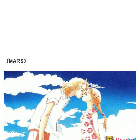
《MARS》