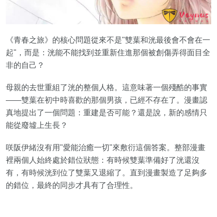
《青春之旅》的核心問題從來不是"雙葉和洸最後會不會在一
起"，而是：洸能不能找到並重新住進那個被創傷弄得面目全
非的自己？
母親的去世重組了洸的整個人格。這意味著一個殘酷的事實
——雙葉在初中時喜歡的那個男孩，已經不存在了。漫畫認
真地提出了一個問題：重建是否可能？還是說，新的感情只
能從廢墟上生長？
咲阪伊緒沒有用"愛能治癒一切"來敷衍這個答案。整部漫畫
裡兩個人始終處於錯位狀態：有時候雙葉準備好了洸還沒
有，有時候洸到位了雙葉又退縮了。直到漫畫製造了足夠多
的錯位，最終的同步才具有了合理性。