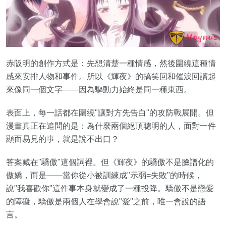
赤阪明的創作方式是：先想清楚一種情感，然後圍繞這種情
感來安排人物和事件。所以《輝夜》的搞笑回和催淚回讀起
來像同一個文字——因為驅動力始終是同一種東西。
表面上，每一話都在圍繞"讓對方先告白"的攻防戰展開。但
漫畫真正在追問的是：為什麼兩個絕頂聰明的人，面對一件
顯而易見的事，就是說不出口？
答案藏在"驕傲"這個詞裡。但《輝夜》的驕傲不是臉譜化的
傲嬌，而是——當你從小被訓練成"示弱=失敗"的時候，
說"我喜歡你"這件事本身就變成了一種投降。驕傲不是戀愛
的障礙，驕傲是兩個人在學會說"愛"之前，唯一會說的語
言。