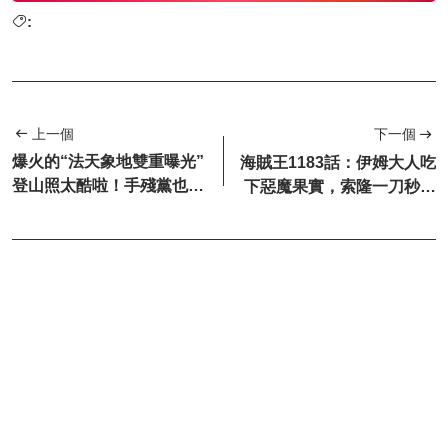
:
上一個
下一個
爆火的“法天象地雙重曝光”
海賊王1183話：伊姆大人吃
登山照太酷啦！手殘黨也能
下惡魔果實，索隆一刀秒殺
輕鬆get（附教程）
索瑪茲聖