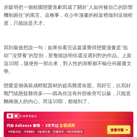
赤阪明把一個校園戀愛喜劇寫成了關於"人如何被自己的防禦
機制困住"的寓言。這種事，在少年漫畫的框架裡做到這個程
度，只能說是天才。
寫到最後想說一句：如果你看完這篇還覺得戀愛漫畫是"低
幼""沒營養"的型別，那隻能說明你還沒遇到對的作品。上面
這10部，隨便拎一部出來，對人性的洞察都不輸任何嚴肅文
學。
戀愛是個偽裝成輕鬆題材的超高難度命題。寫好它，比寫好
戰鬥或懸疑難得多——因為你沒有外部衝突可以躲，只能直
麵兩個人的內心。而這10部，都做到了。