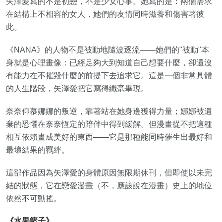
矢澤愛寫的不是初戀，不是少女心事。她寫的是：兩個需求
在結構上不相容的女人，她們的友情同時滋養和傷害著彼
此。
《NANA》的人物不是被動地隨波逐流——她們的"被動"本
身就是心理畫像：已經足夠大到知道自己想要什麼，卻還沒
有能力在不摧毀什麼的前提下去追求它。這是一個非常具體
的人生階段，矢澤愛把它寫得纖毫畢現。
奈奈仰慕娜娜的叛逆，靠著站在她身邊獲得力量；娜娜被遺
棄的恐懼在奈奈恆定的陪伴中得到緩解。但漫畫從不把這種
相互依賴畫成美好的東西——它是那種能同時催生出最好和
最壞結果的羈絆。
這部作品因為矢澤愛的身體原因無限期休刊，但即使以未完
結的狀態，它在戀愛漫畫（不，應該說在漫畫）史上的地位
依然不可動搖。
《水果籃子》