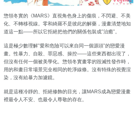
惣領冬實的《MARS》直視角色身上的傷痕，不閃避、不美
化、不轉移視線。零和綺羅不是彼此的解藥，漫畫清楚地知
道這一點——所以它拒絕把他們的關係包裝成"治癒"。
這是極少數理解"愛和危險可以來自同一個源頭"的戀愛漫
畫。性暴力、自殺、罪惡感、操控——這些東西都出現了，
但沒有任何一個被美學化。惣領冬實畫零的毀滅性發作時，
用的和畫日常場景完全相同的乾淨線條。沒有特殊的視覺渲
染，沒有給暴力加濾鏡。
就是這種冷靜的、拒絕修飾的目光，讓MARS成為戀愛漫畫
裡最令人不安、也最令人尊敬的存在。