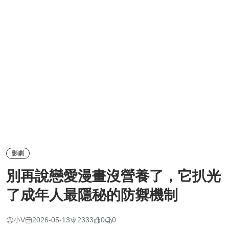
影劇
別再說戀愛漫畫沒營養了，它扒光
了成年人最隱秘的防禦機制
小V
2026-05-13
2333
0
0