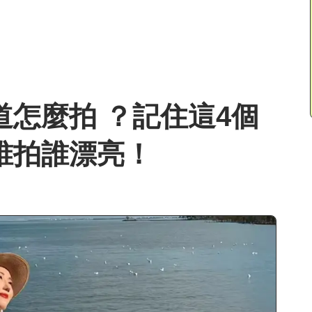
道怎麼拍 ？記住這4個
誰拍誰漂亮！