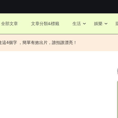
全部文章
文章分類&標籤
生活
娛樂
住這4個字 ，簡單有效出片，誰拍誰漂亮！