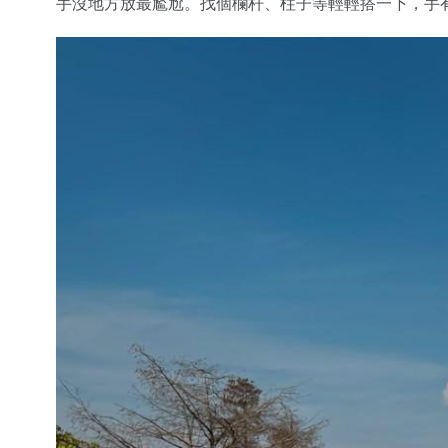
手沒地方放最尷尬。找個欄杆、柱子等輕輕搭一下，手