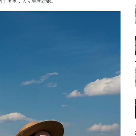
有了著落，人立馬就鬆弛。