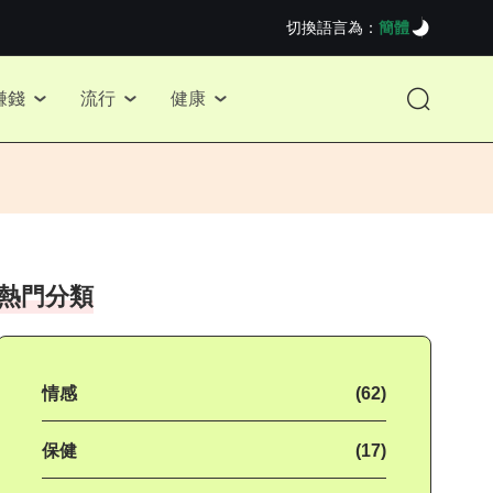
切換語言為：
簡體
賺錢
流行
健康
熱門分類
情感
(62)
保健
(17)