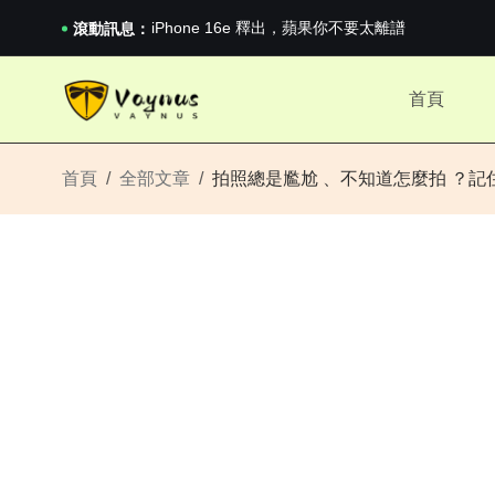
《巔峰守衛 Highguard》正式上線，官...
iPhone 16e 釋出，蘋果你不要太離譜
滾動訊息：
2026澳網男單收官：全滿貫對上全滿亞，德約...
《巔峰守衛 Highguard》正式上線，官...
首頁
iPhone 16e 釋出，蘋果你不要太離譜
首頁
全部文章
拍照總是尷尬 、不知道怎麼拍 ？記