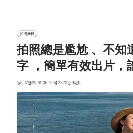
拍照攝影
拍照總是尷尬 、不知
字 ，簡單有效出片，
小V
2026-05-12
2322
0
0