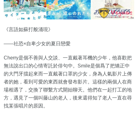
《言語如蘇打般涌現》
——社恐×自卑少女的夏日戀愛
Cherry是個不善與人交談、一直戴著耳機的少年，他喜歡把
無法說出口的心情寄託於俳句中。Smile是個爲了把矯正中
的大門牙擋起來而一直戴著口罩的少女，身為人氣影片上傳
者的她，看到可愛的東西就會發布影片。這樣的兩個人在商
場相遇了，交換了聯繫方式開始聊天。他們在一起打工的地
方，遇見了一個叫藤山的老人，後來還得知了老人一直在尋
找某張唱片的原因。