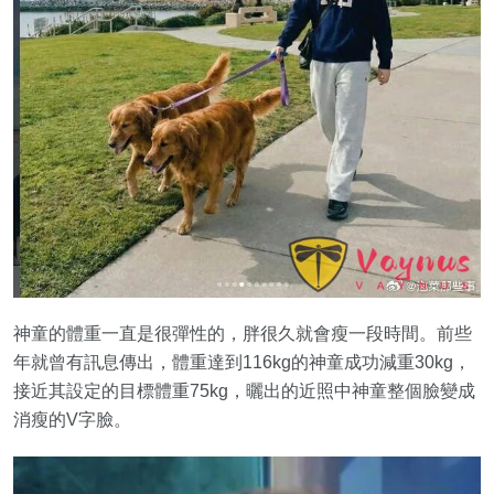
神童的體重一直是很彈性的，胖很久就會瘦一段時間。前些
年就曾有訊息傳出，體重達到116kg的神童成功減重30kg，
接近其設定的目標體重75kg，曬出的近照中神童整個臉變成
消瘦的V字臉。