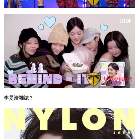
李旻浩雜誌？