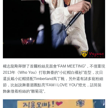
權志龍剛舉辦了首爾粉絲見面會“FAM MEETING”，不僅重現
2013年《Who You》打歌舞臺的“小紅帽白襯衫”造型，次日
還反戴小紅帽搭配Timberland馬丁靴，另外還有諸多寵粉細
節，比如說舞臺迴圈點亮“FAM I LOVE YOU”燈光，話筒裝
飾象徵着粉絲的“雛菊花”。