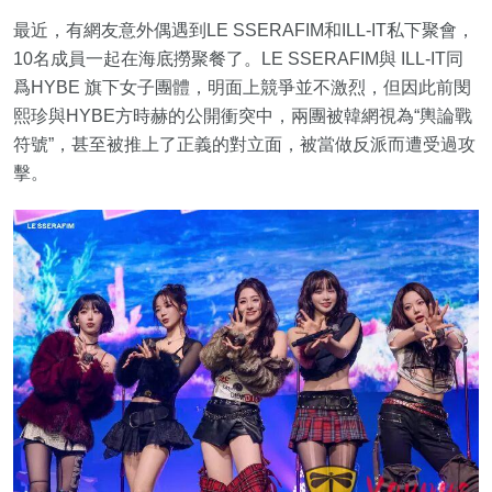
最近，有網友意外偶遇到LE SSERAFIM和ILL-IT私下聚會，
10名成員一起在海底撈聚餐了。LE SSERAFIM與 ILL-IT同
爲HYBE 旗下女子團體，明面上競爭並不激烈，但因此前閔
熙珍與HYBE方時赫的公開衝突中，兩團被韓網視為“輿論戰
符號”，甚至被推上了正義的對立面，被當做反派而遭受過攻
擊。