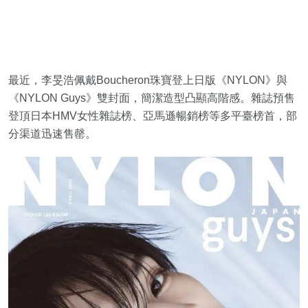
最近，李旻浩佩戴Boucheron珠寶登上日版《NYLON》與
《NYLON Guys》雙封面，簡潔造型凸顯高階感。雜誌預售
登頂日本HMV女性雜誌榜、亞馬遜暢銷榜等多平臺榜首，部
分渠道迅速售罄。