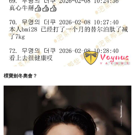
樸寶劍冬奧會？