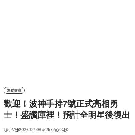
運動健身
歡迎！波神手持7號正式亮相勇
士！盛讚庫裡！預計全明星後復出
小V
2026-02-08
2537
0
0