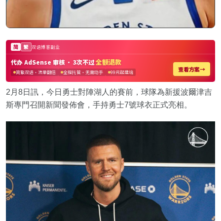
2月8日訊，今日勇士對陣湖人的賽前，球隊為新援波爾津吉
斯專門召開新聞發佈會，手持勇士7號球衣正式亮相。