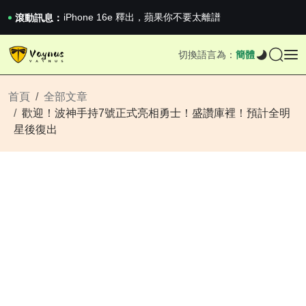
《巔峰守衛 Highguard》正式上線，官...
iPhone 16e 釋出，蘋果你不要太離譜
滾動訊息：
2026澳網男單收官：全滿貫對上全滿亞，德約...
《巔峰守衛 Highguard》正式上線，官...
切換語言為：
簡體
iPhone 16e 釋出，蘋果你不要太離譜
首頁
全部文章
歡迎！波神手持7號正式亮相勇士！盛讚庫裡！預計全明
星後復出