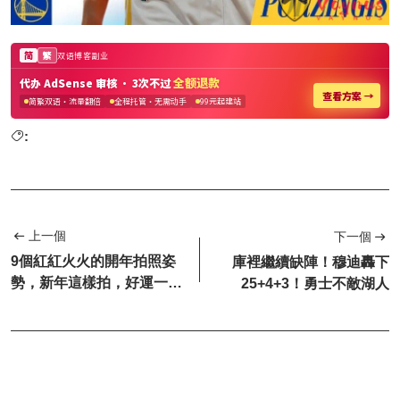
:
上一個
下一個
9個紅紅火火的開年拍照姿
庫裡繼續缺陣！穆迪轟下
勢，新年這樣拍，好運一整
25+4+3！勇士不敵湖人
年