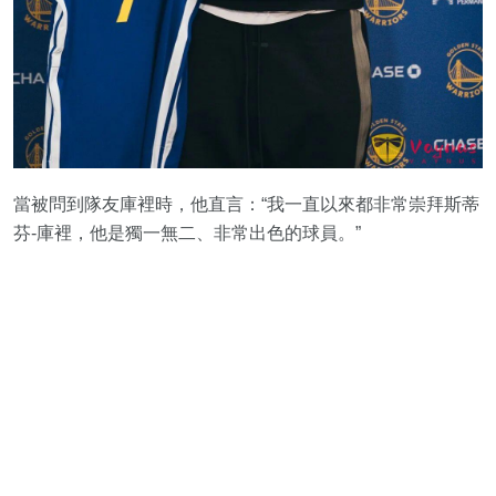
當被問到隊友庫裡時，他直言：“我一直以來都非常崇拜斯蒂
芬-庫裡，他是獨一無二、非常出色的球員。”