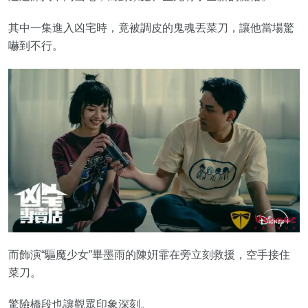
其中一集進入凶宅時，竟被調皮的鬼魂丟菜刀，讓他當場驚
嚇到不行。
而飾演“驅魔少女”畢墨雨的陳姸霏在旁立刻救援，空手接住
菜刀。
驚險橋段也讓觀眾印象深刻。