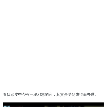
看似頑皮中帶有一絲邪惡的它，其實是受到虐待而去世。