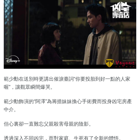
範少勳在送別時更講出催淚臺詞“你要投胎到好一點的人家
喔”，讓觀眾瞬間爆哭。
範少勳飾演的“阿澤”為籌措妹妹換心手術費而投身凶宅房產
中介。
但心裏卻一直難忘父親殺害母親的陰影。
透過深入不同凶宅，而對家庭、生死有了全新的體悟。