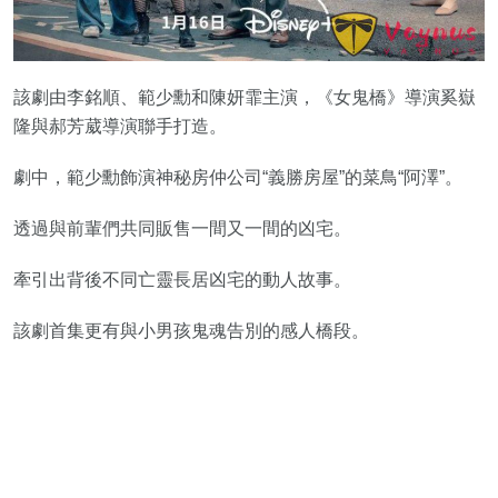
該劇由李銘順、範少勳和陳妍霏主演，《女鬼橋》導演奚嶽
隆與郝芳葳導演聯手打造。
劇中，範少勳飾演神秘房仲公司“義勝房屋”的菜鳥“阿澤”。
透過與前輩們共同販售一間又一間的凶宅。
牽引出背後不同亡靈長居凶宅的動人故事。
該劇首集更有與小男孩鬼魂告別的感人橋段。