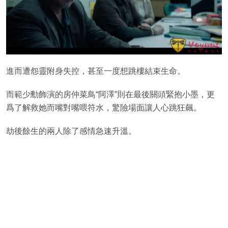
進而遭怨靈附身失控，甚至一度想跳樓結束生命。
而範少勳飾演的房仲菜鳥“阿澤”則在最後關頭緊抱小墨，更
爲了解救她而嘴對嘴喂符水，驚險場面讓人心跳狂飆。
劫後餘生的兩人除了感情急速升溫。