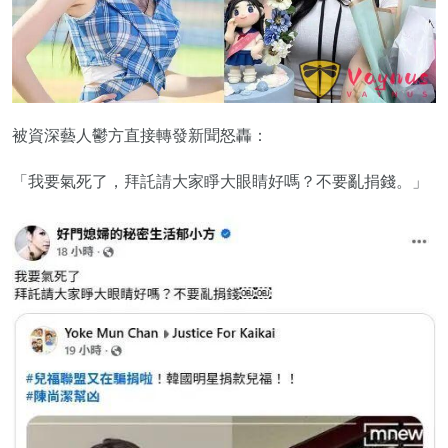
被資深藝人鬱方直接轉發新聞怒轟：
「我要氣死了，拜託請大家睜大眼睛好嗎？不要亂捐錢。」