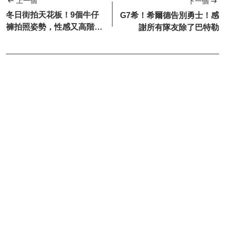
上一個
下一個
冬日街拍天花板！9個牛仔
G7希！希爾德告別勇士！感
褲拍照姿勢，性感又高階，
謝所有隊友除了巴特勒
誰拍誰好看