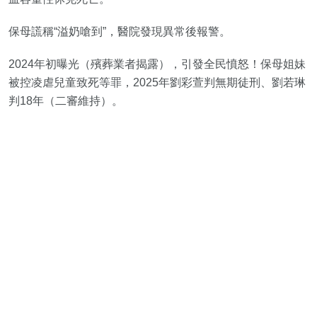
保母謊稱“溢奶嗆到”，醫院發現異常後報警。
2024年初曝光（殯葬業者揭露），引發全民憤怒！保母姐妹
被控凌虐兒童致死等罪，2025年劉彩萱判無期徒刑、劉若琳
判18年（二審維持）。