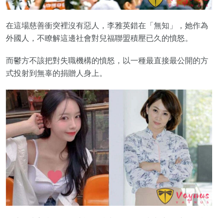
在這場慈善衝突裡沒有惡人，李雅英錯在「無知」，她作為
外國人，不瞭解這邊社會對兒福聯盟積壓已久的憤怒。
而鬱方不該把對失職機構的憤怒，以一種最直接最公開的方
式投射到無辜的捐贈人身上。