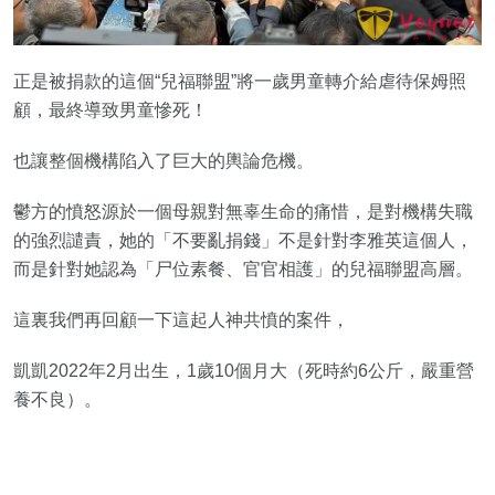
正是被捐款的這個“兒福聯盟”將一歲男童轉介給虐待保姆照
顧，最終導致男童慘死！
也讓整個機構陷入了巨大的輿論危機。
鬱方的憤怒源於一個母親對無辜生命的痛惜，是對機構失職
的強烈譴責，她的「不要亂捐錢」不是針對李雅英這個人，
而是針對她認為「尸位素餐、官官相護」的兒福聯盟高層。
這裏我們再回顧一下這起人神共憤的案件，
凱凱2022年2月出生，1歲10個月大（死時約6公斤，嚴重營
養不良）。