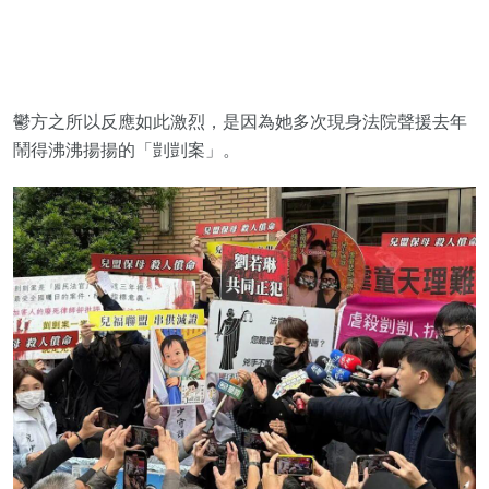
鬱方之所以反應如此激烈，是因為她多次現身法院聲援去年
鬧得沸沸揚揚的「剴剴案」。