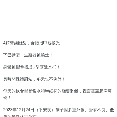
4顆牙齒斷裂，食指指甲被拔光！
下巴撕裂，生殖器被燒焦！
身體被摺疊捆成U型塞進水桶！
長時間裸體罰站，冬天也不例外！
每天的飲食就是餿水和半紙杯的殘羹剩飯，裡面甚至爬滿蟑
螂！
2023年12月24日（平安夜）孩子因多重外傷、營養不良、低
血容量性休克死亡。