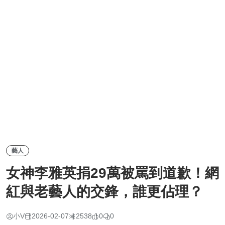
藝人
女神李雅英捐29萬被罵到道歉！網
紅與老藝人的交鋒，誰更佔理？
小V
2026-02-07
2538
0
0