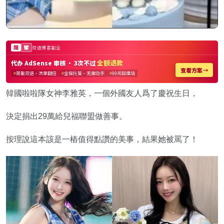
韓國啦啦隊女神李雅英，一個外國友人爲了慶祝生日，
決定捐出29萬給兒福聯盟做善事。
按理說這本該是一樁值得點讚的美事，結果她被罵了！