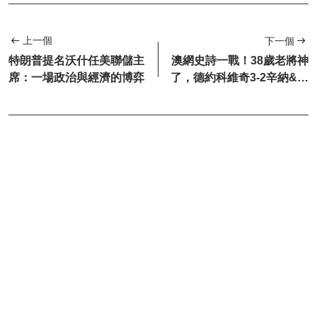
上一個
下一個
特朗普提名沃什任美聯儲主
澳網史詩一戰！38歲老將神
席：一場政治與經濟的博弈
了，德約科維奇3-2辛納&將
戰阿卡衝25冠