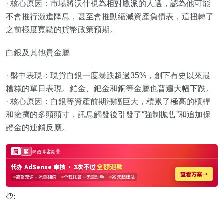
· 核心原因：市場將沃什視為相對鷹派的人選，認為他可能
不會推行激進降息，甚至會推動縮減資產負債表，這扭轉了
之前極度寬鬆的貨幣政策預期。
白銀及其他貴金屬
· 盤中表現：現貨白銀一度暴跌超過35%，創下有史以來最
糟糕的單日表現。鉑金、鈀金和銅等金屬也普遍大幅下跌。
· 核心原因：白銀等資產前期漲幅巨大，積累了極高的槓桿
和擁擠的多頭頭寸，訊息觸發後引發了“強制拋售”和追加保
證金的連鎖反應。
: