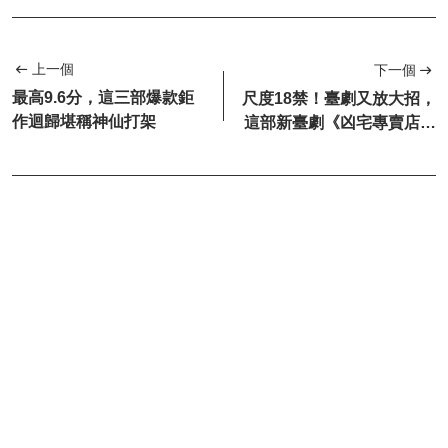
上一個
下一個
最高9.6分，這三部爆款鉅
尺度18禁！臺劇又放大招，
作迴歸堪稱神仙打架
這部新臺劇《凶宅專賣店》
全程刺激，看得太上頭！