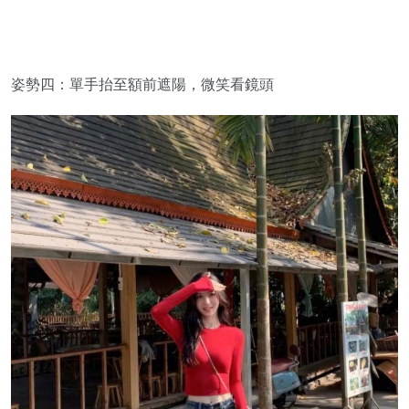
姿勢四：單手抬至額前遮陽，微笑看鏡頭