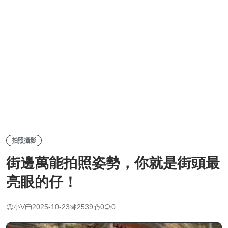
拍照攝影
街邊萬能拍照姿勢，你就是街頭最
亮眼的仔！
小V
2025-10-23
2539
0
0