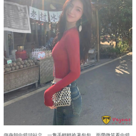
側身朝向鏡頭站立，一隻手輕輕拎著包包，面帶微笑看向鏡