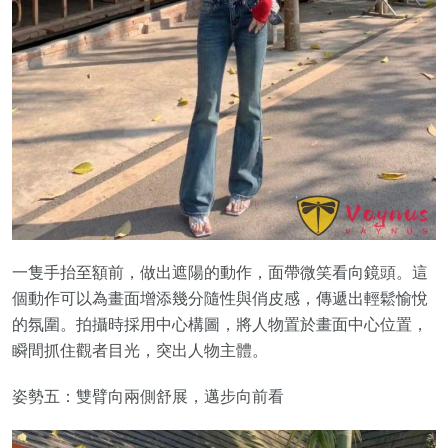
一隻手抬至額前，做出遮陽的動作，面帶微笑看向鏡頭。這
個動作可以為畫面增添幾分隨性與俏皮感，傳遞出輕鬆愉悅
的氛圍。拍攝時採用中心構圖，將人物置於畫面中心位置，
瞬間抓住觀者目光，突出人物主體。
姿勢五：雙臂向兩側舒展，邁步向前看