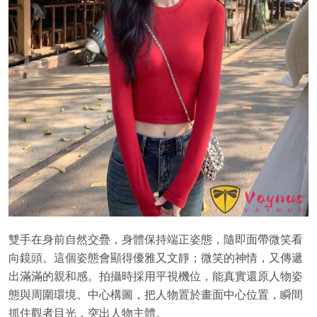
雙手在身前自然交疊，身體保持端正姿態，隨即面帶微笑看
向鏡頭。這個姿態會顯得優雅又文靜；微笑的神情，又傳遞
出滿滿的親和感。拍攝時採用平視機位，能真實還原人物姿
態與周圍環境。中心構圖，把人物置於畫面中心位置，瞬間
抓住觀者目光，突出人物主體。