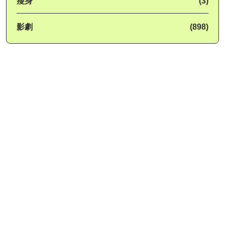
瘦身
(3)
影劇
(898)