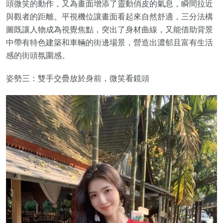
頭微笑的動作，又為畫面增添了靈動俏皮的氣息，瞬間拉近
與觀者的距離。平視機位讓畫面看起來自然舒適，三分法構
圖既讓人物成為視覺焦點，突出了身材曲線，又能借助背景
中帶有特色建築和車輛的街邊場景，營造出濃郁且富有生活
感的街頭氛圍感。
姿勢三：雙手交疊放於身前，微笑看鏡頭