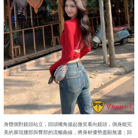
身體側對鏡頭站立，回頭嘴角揚起微笑看向鏡頭，側身能完
美的展現腰部與臀部的流暢曲線，將身材優勢盡顯無遺；回