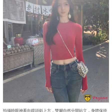
拍攝時眼神看向鏡頭斜上方，雙腳自然分開站立，身體保持