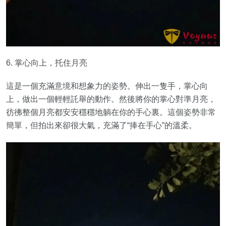
6. 掌心向上，托住月亮
這是一個充滿意境和想象力的姿勢。伸出一隻手，掌心向
上，做出一個輕輕託舉的動作。然後將你的掌心對準月亮，
彷彿整個月亮都安安穩穩地躺在你的手心裏。這個姿勢非常
簡單，但拍出來卻很大氣，充滿了“捧在手心”的溫柔。