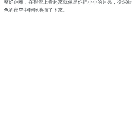
整好距離，在視覺上看起來就像是你把小小的月亮，從深藍
色的夜空中輕輕地摘了下來。