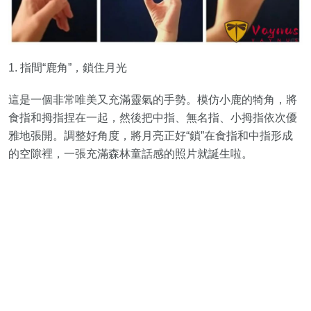
1. 指間“鹿角”，鎖住月光
這是一個非常唯美又充滿靈氣的手勢。模仿小鹿的犄角，將
食指和拇指捏在一起，然後把中指、無名指、小拇指依次優
雅地張開。調整好角度，將月亮正好“鎖”在食指和中指形成
的空隙裡，一張充滿森林童話感的照片就誕生啦。