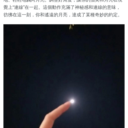
覺上“連線”在一起。這個動作充滿了神秘感和連線的意味，
彷彿在這一刻，你和遙遠的月亮，達成了某種奇妙的約定。