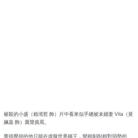
被殺的小盛（賴澔哲 飾）片中看來似乎總被未婚妻 Vita（黃
姵嘉 飾）厲聲責罵。
覺得壓抑的他只能在虛擬世界稱王，變相剝削相對弱勢的