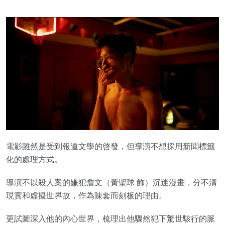
電影雖然是受到報道文學的啓發，但導演不想採用新聞標籤
化的處理方式。
導演不以殺人案的嫌犯詹文（黃聖球 飾）沉迷漫畫，分不清
現實和虛擬世界故，作為陳套而刻板的理由。
更試圖深入他的內心世界，梳理出他驟然犯下驚世駭行的脈