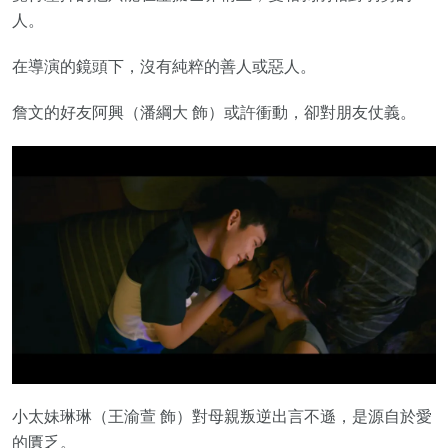
人。
在導演的鏡頭下，沒有純粹的善人或惡人。
詹文的好友阿興（潘綱大 飾）或許衝動，卻對朋友仗義。
小太妹琳琳（王渝萱 飾）對母親叛逆出言不遜，是源自於愛
的匱乏。