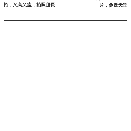
拍，又高又瘦，拍照腿長、
片，倒反天罡
身材好