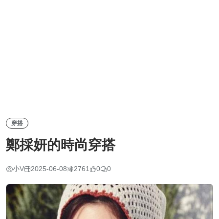
穿搭
鄭採妍的時尚穿搭
小V
2025-06-08
2761
0
0