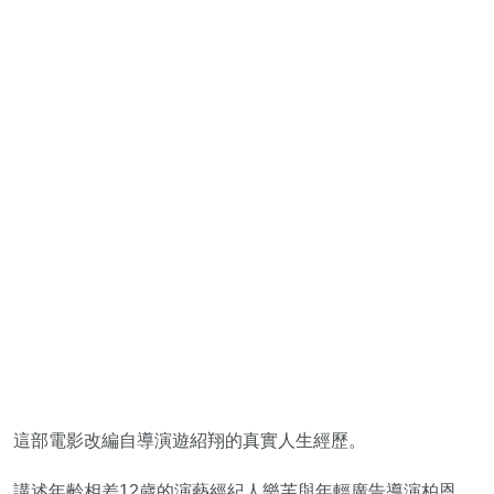
這部電影改編自導演遊紹翔的真實人生經歷。
講述年齡相差12歲的演藝經紀人樂芙與年輕廣告導演柏恩，