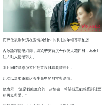
而薛仕凌則飾演在愛情與創作中掙扎的年輕導演柏恩.
內斂詮釋情感細節，與劉若英首度合作便火花四射，為全片
注入動人情感張力。
本片同時是導演遊紹翔首度挑戰劇情長片。
此次以溫柔筆觸訴說生命中的無常與深情。
他表示：“這是我給生命的一封情書，希望觀眾能感受到裡面
的勇氣與愛。”