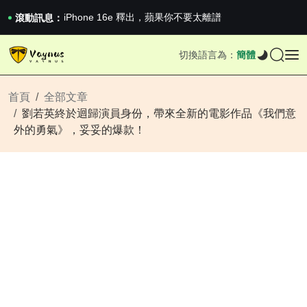
《巔峰守衛 Highguard》正式上線，官...
iPhone 16e 釋出，蘋果你不要太離譜
滾動訊息：
2026澳網男單收官：全滿貫對上全滿亞，德約...
《巔峰守衛 Highguard》正式上線，官...
切換語言為：
簡體
iPhone 16e 釋出，蘋果你不要太離譜
首頁
全部文章
劉若英終於迴歸演員身份，帶來全新的電影作品《我們意
外的勇氣》，妥妥的爆款！