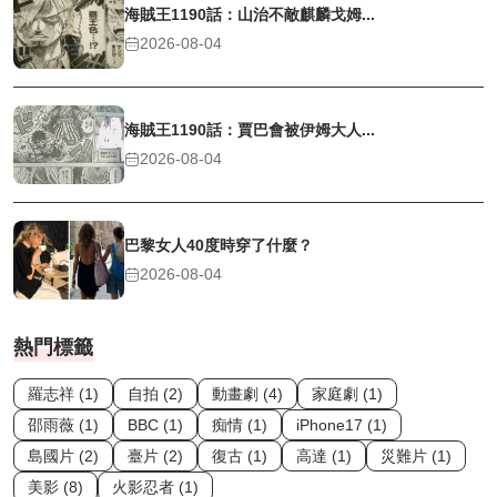
海賊王1190話：山治不敵麒麟戈姆...
2026-08-04
海賊王1190話：賈巴會被伊姆大人...
2026-08-04
巴黎女人40度時穿了什麼？
2026-08-04
熱門標籤
羅志祥 (1)
自拍 (2)
動畫劇 (4)
家庭劇 (1)
邵雨薇 (1)
BBC (1)
痴情 (1)
iPhone17 (1)
島國片 (2)
臺片 (2)
復古 (1)
高達 (1)
災難片 (1)
美影 (8)
火影忍者 (1)