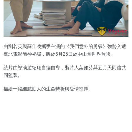
由劉若英與薛仕凌攜手主演的《我們意外的勇氣》強勢入選
臺北電影節神祕場，將於6月25日於中山堂世界首映。
該片由導演遊紹翔自編自導，製片人葉如芬與五月天阿信共
同監製。
描繪一段細膩動人的生命轉折與愛情抉擇。