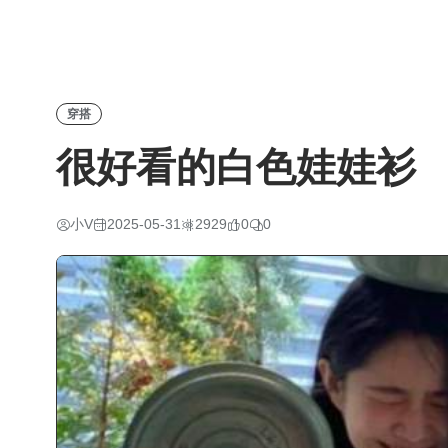
穿搭
很好看的白色娃娃衫
小V
2025-05-31
2929
0
0