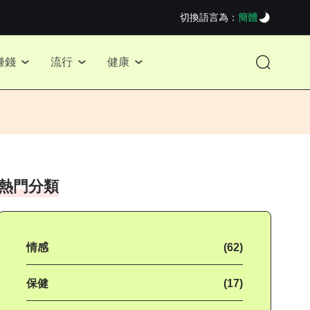
切換語言為：
簡體
賺錢
流行
健康
熱門分類
情感
(62)
保健
(17)