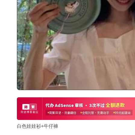
白色娃娃衫+牛仔褲