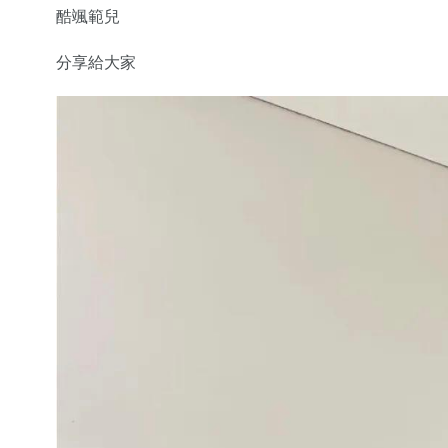
酷颯範兒
分享給大家