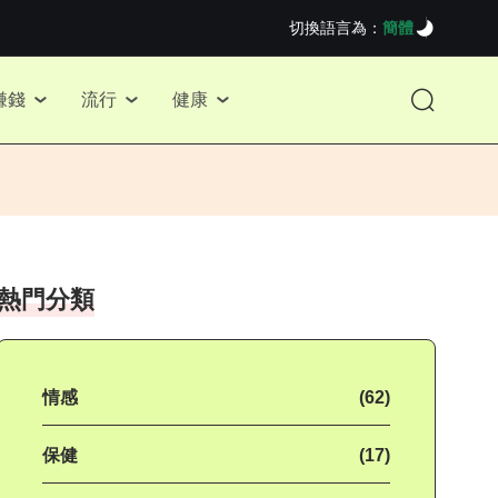
切換語言為：
簡體
賺錢
流行
健康
熱門分類
情感
(62)
保健
(17)