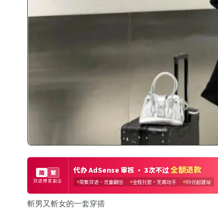
斬男又斬女的一套穿搭