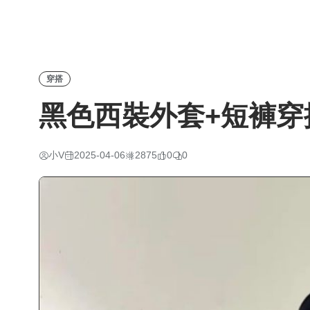
穿搭
黑色西裝外套+短褲穿
小V
2025-04-06
2875
0
0