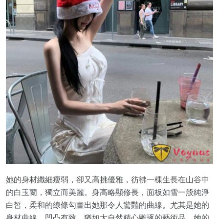
她的身材纖細瘦弱，卻又高挑優雅，彷彿一棵生長在山谷中
的白玉蘭，獨立而美麗。身高略顯修長，面板如雪一般純淨
白皙，柔和的線條勾畫出她那令人驚豔的曲線。尤其是她的
身材曲線，凹凸有致，猶如大自然精心雕琢的藝術品。她的