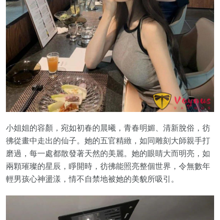
小姐姐的容顏，宛如初春的晨曦，青春明媚、清新脫俗，彷
彿從畫中走出的仙子。她的五官精緻，如同雕刻大師親手打
磨過，每一處都散發著天然的美麗。她的眼睛大而明亮，如
兩顆璀璨的星辰，睜開時，彷彿能照亮整個世界，令無數年
輕男孩心神盪漾，情不自禁地被她的美貌所吸引。