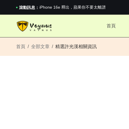
《巔峰守衛 Highguard》正式上線，官...
iPhone 16e 釋出，蘋果你不要太離譜
滾動訊息：
2026澳網男單收官：全滿貫對上全滿亞，德約...
《巔峰守衛 Highguard》正式上線，官...
首頁
iPhone 16e 釋出，蘋果你不要太離譜
首頁
全部文章
精選許光漢相關資訊