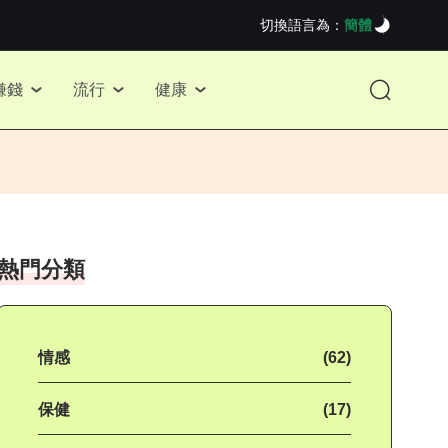
切換語言為：
簡體
賺錢
流行
健康
熱門分類
情感
(62)
保健
(17)