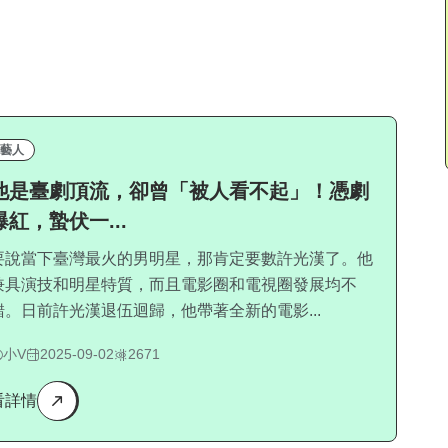
藝人
他是臺劇頂流，卻曾「被人看不起」！憑劇
爆紅，蟄伏一...
要說當下臺灣最火的男明星，那肯定要數許光漢了。他
兼具演技和明星特質，而且電影圈和電視圈發展均不
錯。日前許光漢退伍迴歸，他帶著全新的電影...
小V
2025-09-02
2671
看詳情