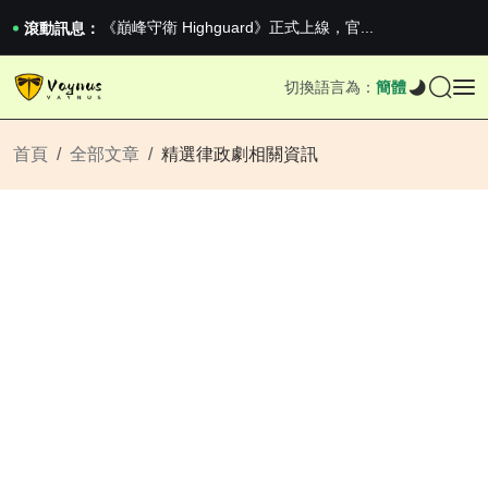
2026澳網男單收官：全滿貫對上全滿亞，德約...
《巔峰守衛 Highguard》正式上線，官...
滾動訊息：
男生找物件最重要的是什麼？太真實了
2026澳網男單收官：全滿貫對上全滿亞，德約...
切換語言為：
簡體
《巔峰守衛 Highguard》正式上線，官...
首頁
全部文章
精選律政劇相關資訊