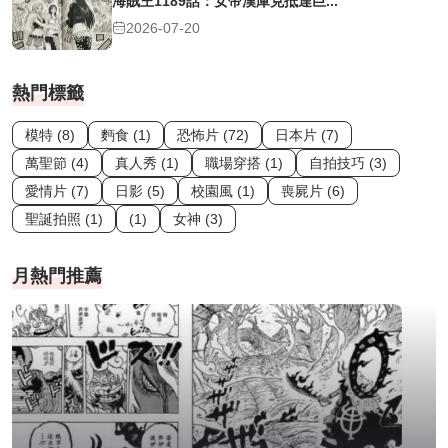
海賊王1189話：女帝漢庫克抵達巨...
2026-07-20
熱門標籤
模特 (8)
麪食 (1)
恐怖片 (72)
日本片 (7)
萬聖節 (4)
真人秀 (1)
職場穿搭 (1)
自拍技巧 (3)
愛情片 (7)
日影 (5)
校園風 (1)
喪屍片 (6)
聖誕拍照 (1)
(1)
女神 (3)
月熱門推薦