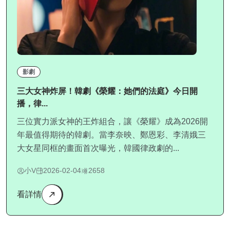
影劇
三大女神炸屏！韓劇《榮耀：她們的法庭》今日開
播，律...
三位實力派女神的王炸組合，讓《榮耀》成為2026開
年最值得期待的韓劇。當李奈映、鄭恩彩、李清娥三
大女星同框的畫面首次曝光，韓國律政劇的...
小V
2026-02-04
2658
看詳情